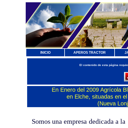
INICIO
APEROS TRACTOR
J
El contenido de esta página requi
En Enero del 2009 Agrícola B
en Elche, situadas en el
(Nueva Lonj
Somos una empresa dedicada a la