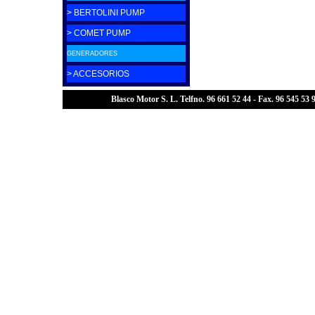
> BERTOLINI PUMP
> COMET PUMP
GENERADORES
> ACCESORIOS
Blasco Motor S. L. Telfno. 96 661 52 44 - Fax. 96 545 5