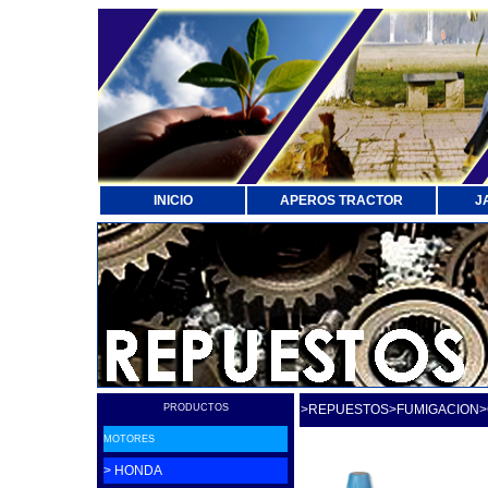
INICIO
APEROS TRACTOR
J
PRODUCTOS
>REPUESTOS>FUMIGACION
MOTORES
> HONDA