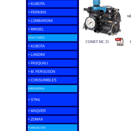
> KUBOTA
> PERKINS
> LOMBARDINI
> MINSEL
TRACTORES
COMET MC 25
> KUBOTA
> LANDINI
> PASQUALI
> M. FERGUSON
> CONSUMIBLES
JARDINERIA
> STIHL
> MAQVER
> ZOMAX
FUMIGACION