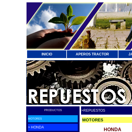
INICIO
APEROS TRACTOR
J
>REPUESTOS
PRODUCTOS
MOTORES
MOTORES
> HONDA
HONDA