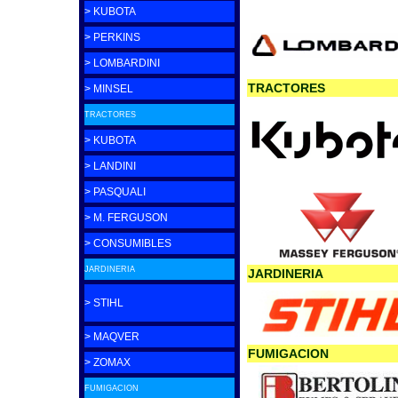
> KUBOTA
> PERKINS
> LOMBARDINI
TRACTORES
> MINSEL
TRACTORES
> KUBOTA
> LANDINI
> PASQUALI
> M. FERGUSON
> CONSUMIBLES
JARDINERIA
JARDINERIA
> STIHL
> MAQVER
FUMIGACION
> ZOMAX
FUMIGACION